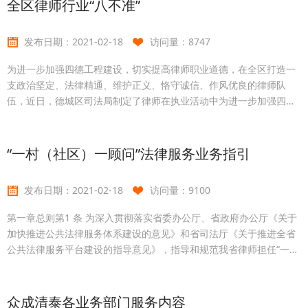
全区律师行业“八不准”
股权交接及变更登记第九章 法律意见书第十章 附则第一章 总则第1条
宗旨为指导律师承办股权转
发布日期：
2021-02-18
访问量：
8747
为进一步加强四德工程建设，切实提高律师职业道德，在全区打造一
支政治坚定、法律精通、维护正义、恪守诚信、作风优良的律师队
伍，近日，德城区司法局制定了律师在执业活动中为进一步加强四德
工程建设，切实提高律师职业道德，在全区打造一支“政治坚定、法律
精通、维护正义、恪守诚信、作风优良”的律师队伍，近日，德城区司
法局制定了律师在执业活动中“八个不准”： 一、不准私自收案、收
“一村（社区）一顾问”法律服务业务指引
费; 二、不准泄露案件秘密和个人隐私; 三、不准向办
发布日期：
2021-02-18
访问量：
9100
第一章总则第1 条 为深入贯彻落实省委办公厅、省政府办公厅《关于
加快推进公共法律服务体系建设的意见》和省司法厅《关于推进全省
公共法律服务平台建设的指导意见》，指导和规范我省律师担任“一村
（社区）一顾问”工作，保证服务质量，促进落实顾问职责，根据《中
华人民共和国律师
众成清泰各业务部门服务内容