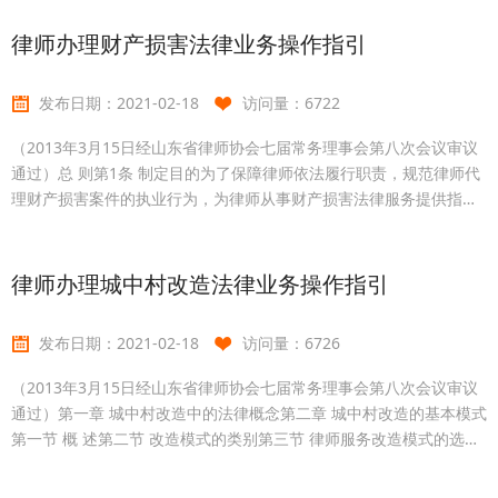
小企业投融资业务，鼓励律师积极介入创新型中小企业投融资过程中
所涉及的相关法律业务领域，充
律师办理财产损害法律业务操作指引
发布日期：
2021-02-18
访问量：
6722
（2013年3月15日经山东省律师协会七届常务理事会第八次会议审议
通过）总 则第1条 制定目的为了保障律师依法履行职责，规范律师代
理财产损害案件的执业行为，为律师从事财产损害法律服务提供指导
意见，制定本指引。本指引并非强制性或规范性规定，仅供律师在执
业中参考与借鉴。第2条 指导思想律师办理财产损害法律业务过程
中，应当以构建和谐社会为指导思想，充分发挥律师的积极作用。第3
律师办理城中村改造法律业务操作指引
条 行为规范律师办理财产损害法律业务首先要遵守《
发布日期：
2021-02-18
访问量：
6726
（2013年3月15日经山东省律师协会七届常务理事会第八次会议审议
通过）第一章 城中村改造中的法律概念第二章 城中村改造的基本模式
第一节 概 述第二节 改造模式的类别第三节 律师服务改造模式的选用
第三章 城中村改造业务中的主体及法律关系第一节 城中村改造中的法
律主体第二节 城中村改造中不同主体之间的法律关系第四章 城中村改