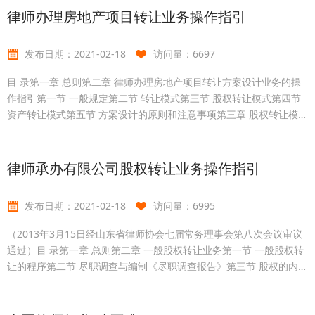
造的基本流程第五章 律师办理城中村改造业务应把握的原则第六章 律
律师办理房地产项目转让业务操作指引
师为政府职能部门提供法律服务第一节 城中村改造中涉及的政府职能
部门及其职责第二节
发布日期：
2021-02-18
访问量：
6697
目 录第一章 总则第二章 律师办理房地产项目转让方案设计业务的操
作指引第一节 一般规定第二节 转让模式第三节 股权转让模式第四节
资产转让模式第五节 方案设计的原则和注意事项第三章 股权转让模式
的操作指引第一节 一般规定第二节 律师办理股权转让意向阶段的法律
业务第三节 律师在尽职调查阶段提供的法律服务第一部分 尽职调查基
本规范第二部分 尽职调查前的准备第三部分 尽职调查的方法第四部分
律师承办有限公司股权转让业务操作指引
尽职调查内容第五部分 尽职调查报告第六部分 律师从事尽职调查工作
应注意的事项第四
发布日期：
2021-02-18
访问量：
6995
（2013年3月15日经山东省律师协会七届常务理事会第八次会议审议
通过）目 录第一章 总则第二章 一般股权转让业务第一节 一般股权转
让的程序第二节 尽职调查与编制《尽职调查报告》第三节 股权的内部
转让第四节 股权的外部转让第三章 国有股权的转让第四章 外商投资
公司股权的转让第五章 其他部分需要审批的有限公司股权转让第六章
股权转让存续的公司类型变更第七章 股权转让合同的主要条款第八章