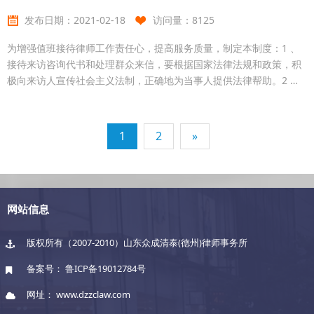
发布日期：
2021-02-18
访问量：
8125
为增强值班接待律师工作责任心，提高服务质量，制定本制度：1 、
接待来访咨询代书和处理群众来信，要根据国家法律法规和政策，积
极向来访人宣传社会主义法制，正确地为当事人提供法律帮助。2 、
接受咨询时，要耐心听取当事人陈述，实事求是地解答，对疑难或没
有把握的问题，要请示领导后解答或约期答复。3 、代书要认真听取
当事人陈述，书写的文字要简明扼要，有理有据。对明显无理或违背
1
2
»
政策的，要说服当事人息诉，说服无效时，应婉言拒绝代书。
网站信息
版权所有（2007-2010）山东众成清泰(德州)律师事务所
备案号：
鲁ICP备19012784号
网址： www.dzzclaw.com