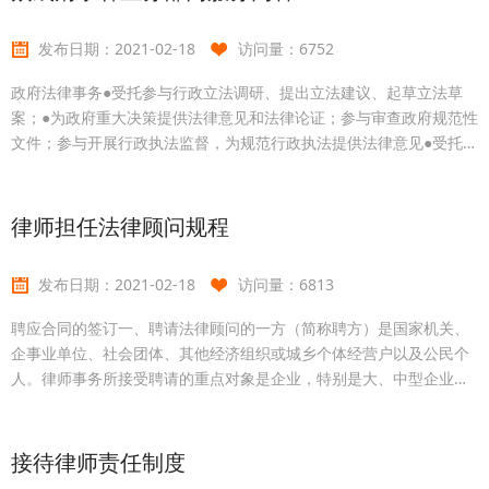
发布日期：
2021-02-18
访问量：
6752
政府法律事务●受托参与行政立法调研、提出立法建议、起草立法草
案；●为政府重大决策提供法律意见和法律论证；参与审查政府规范性
文件；参与开展行政执法监督，为规范行政执法提供法律意见●受托参
与处理行政机关行政复议、行政诉讼案件●为政府投融资项目提供专项
法律服务●为政府采购项目提供全程法律服务●受托参与政府招商引资
谈判、引资策略拟定、合同签署●协助审查政府重大经济项目以及重要
律师担任法律顾问规程
法律文件●向政府提供国家法律信息，提供日常行政管理事项法律咨
询，就政府行政管理问题提供法律意见●协助开展政府法
发布日期：
2021-02-18
访问量：
6813
聘应合同的签订一、聘请法律顾问的一方（简称聘方）是国家机关、
企事业单位、社会团体、其他经济组织或城乡个体经营户以及公民个
人。律师事务所接受聘请的重点对象是企业，特别是大、中型企业。
二、应聘法律顾问的一方是律师事务所。三、聘请法律顾问由聘方向
律师事务所提交聘书，说明聘请法律顾问的原因、名额、期限、工作
方式及要求等，并负责提供本单位的具体情况；律师事务所对聘请方
接待律师责任制度
提出的申请，应及时予以答