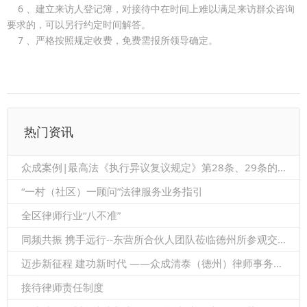
6 、建立来访人登记簿，对接待中在时间上难以满足来访群众咨询
要求的，可以另行约定时间解答。
7 、严格按照规定收费，免费需报所领导确定。
热门资讯
众成案例|最高法《执行异议复议规定》第28条、29条的关系
“一村（社区）一顾问”法律服务业务指引
全区律师行业“八不准”
同频共振 携手远行--东营所合伙人团队莅临德州所参观交流
迈步新征程 建功新时代 ——众成清泰（德州）律师事务所隆重召开2021年度总结暨表彰大会
接待律师责任制度