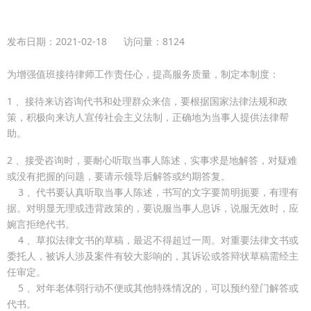
发布日期：
2021-02-18
访问量：
8124
为增强值班接待律师工作责任心，提高服务质量，制定本制度：
1 、接待来访咨询代书和处理群众来信，要根据国家法律法规和政
策，积极向来访人宣传社会主义法制，正确地为当事人提供法律帮
助。
2 、接受咨询时，要耐心听取当事人陈述，实事求是地解答，对疑难
或没有把握的问题，要请示领导后解答或约期答复。
3 、代书要认真听取当事人陈述，书写的文字要简明扼要，有理有
据。对明显无理或违背政策的，要说服当事人息诉，说服无效时，应
婉言拒绝代书。
4 、草拟法律文书的草稿，最迟不得超过一周。对重要法律文书或
委托人，被诉人涉及案件有较大影响的，其诉讼或答辩状草稿需经主
任审定。
5 、对年老体弱行动不便或其他特殊情况的，可以预约登门解答或
代书。