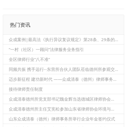
热门资讯
众成案例|最高法《执行异议复议规定》第28条、29条的关系
“一村（社区）一顾问”法律服务业务指引
全区律师行业“八不准”
同频共振 携手远行--东营所合伙人团队莅临德州所参观交流
迈步新征程 建功新时代 ——众成清泰（德州）律师事务所隆重召开2021年度总结暨表彰大会
接待律师责任制度
众成清泰德州所党支部书记魏金辉当选德城区律师协会第二届理事会会长
众成清泰德州所主任艾宪松参加山东省律师协会环境与资源保护法专业委员会2021年度会议暨双碳法律服务研讨会
山东众成清泰（德州）律师事务所举行企业年金签约仪式