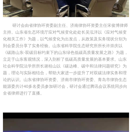
研讨会由省律协环资委副主任、济南律协环资委主任宋俊博律师
主持。山东省生态环境厅应对气候变化处处长吴泓洋以《应对气候变
化相关工作》为题，以气候变化为出发点，从政策及实务现状分别为
到会委员分享了实务经验。山东省科学院生态研究所所长许崇庆以
《碳路山东-双碳目标约束下的山东绿色低碳高质量发展之路》为题，
立足于山东客观情况，深入剖析了低碳高质量发展的基本要求。山东
社会科学院法学所所长谢桂山以《碳达峰、碳中和法律问题研究》为
题，理论与实际相结合，帮助大家进一步提升了对双碳法律实务和理
论的认识。山东省律协环资委、济南市律协环资委、青岛市律协生态
能源委共计40多名委员参加研讨会，研讨会通过腾讯会议系统同步向
全省律师进行了直播。