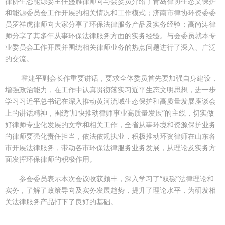
律协生态能源委主任盛雁律师向与会委员介绍了青岛律协生态文保护
和能源委员会工作开展的相关情况和工作模式；济南市律协环资委委
员罗祥虎律师向大家分享了环保法律服务产品及实务经验；高尚涛律
师分享了其多年从事环保法律服务方面的实务经验。与会委员就本专
业委员会工作开展并围绕相关律师业务的热点问题进行了深入、广泛
的交流。
霍建平副会长作重要讲话，要求全体委员首先要加强自身建设，
增强政治能力，在工作中认真贯彻落实习近平生态文明思想，进一步
学习习近平总书记在深入推动黄河流域生态保护和高质量发展座谈会
上的讲话精神，围绕“加快推动律师事业高质量发展”的主线，切实做
好律师专业化发展的文章和相关工作，全省从事环境和资源保护业务
的律师要强化责任担当，依法依规执业，积极推动环资律师在山东各
市开展法律服务，带动各市环保法律服务业务发展，从理论及实务方
面发挥环保律师的积极作用。
参会委员表示本次会议收获颇丰，深入学习了“双碳”法律理论和
实务，了解了政策导向及实务发展趋势，提升了理论水平，为研发相
关法律服务产品打下了良好的基础。