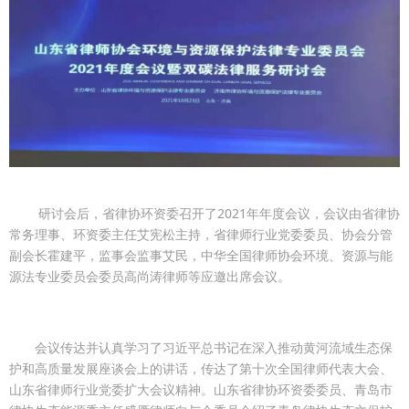
研讨会后，省律协环资委召开了2021年年度会议，会议由省律协
常务理事、环资委主任艾宪松主持，省律师行业党委委员、协会分管
副会长霍建平，监事会监事艾民，中华全国律师协会环境、资源与能
源法专业委员会委员高尚涛律师等应邀出席会议。
会议传达并认真学习了习近平总书记在深入推动黄河流域生态保
护和高质量发展座谈会上的讲话，传达了第十次全国律师代表大会、
山东省律师行业党委扩大会议精神。山东省律协环资委委员、青岛市