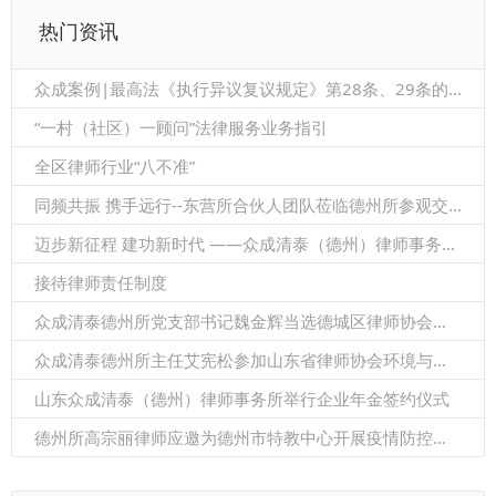
热门资讯
众成案例|最高法《执行异议复议规定》第28条、29条的关系
“一村（社区）一顾问”法律服务业务指引
全区律师行业“八不准”
同频共振 携手远行--东营所合伙人团队莅临德州所参观交流
迈步新征程 建功新时代 ——众成清泰（德州）律师事务所隆重召开2021年度总结暨表彰大会
接待律师责任制度
众成清泰德州所党支部书记魏金辉当选德城区律师协会第二届理事会会长
众成清泰德州所主任艾宪松参加山东省律师协会环境与资源保护法专业委员会2021年度会议暨双碳法律服务研讨会
山东众成清泰（德州）律师事务所举行企业年金签约仪式
德州所高宗丽律师应邀为德州市特教中心开展疫情防控知识讲座