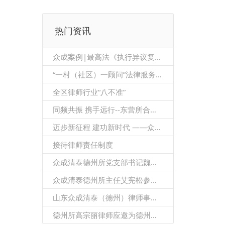
热门资讯
众成案例|最高法《执行异议复议规定》第28条、29条的关系
“一村（社区）一顾问”法律服务业务指引
全区律师行业“八不准”
同频共振 携手远行--东营所合伙人团队莅临德州所参观交流
迈步新征程 建功新时代 ——众成清泰（德州）律师事务所隆重召开2021年度总结暨表彰大会
接待律师责任制度
众成清泰德州所党支部书记魏金辉当选德城区律师协会第二届理事会会长
众成清泰德州所主任艾宪松参加山东省律师协会环境与资源保护法专业委员会2021年度会议暨双碳法律服务研讨会
山东众成清泰（德州）律师事务所举行企业年金签约仪式
德州所高宗丽律师应邀为德州市特教中心开展疫情防控知识讲座