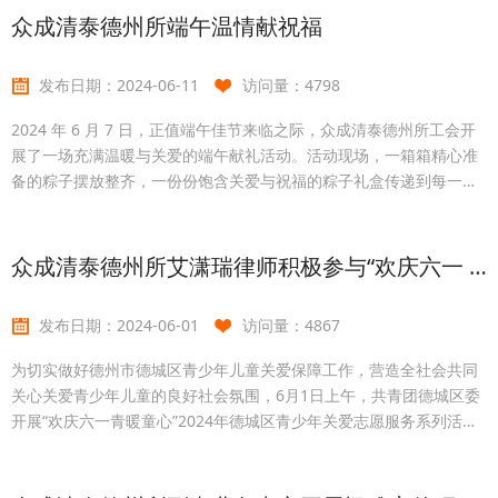
知识点，逐步引导同学们深入理解犯罪法律常识，明确区分违法与犯
众成清泰德州所端午温情献祝福
罪的界限。并通过具体的生活实例，揭示了看似微不足道的行为可能
触犯法律红线的风险，警示同学们要时刻保持清
发布日期：
2024-06-11
访问量：
4798
2024 年 6 月 7 日，正值端午佳节来临之际，众成清泰德州所工会开
展了一场充满温暖与关爱的端午献礼活动。活动现场，一箱箱精心准
备的粽子摆放整齐，一份份饱含关爱与祝福的粽子礼盒传递到每一位
律所同仁的手中。此次活动，不仅让大家品尝到了美味的粽子，感受
到了浓浓的节日氛围，更传递出了众成清泰德州所工会对大家的关怀
与问候。在这个传统佳节里，一份份粽子成为了连接彼此的温暖纽
众成清泰德州所艾潇瑞律师积极参与“欢庆六一 青暖童心”活动
带，增进彼此的情感交流。众成清泰德州所工会一直秉持着以人为本
的理念，通过这样的活动，进一步弘扬了中华民族的传统
发布日期：
2024-06-01
访问量：
4867
为切实做好德州市德城区青少年儿童关爱保障工作，营造全社会共同
关心关爱青少年儿童的良好社会氛围，6月1日上午，共青团德城区委
开展“欢庆六一青暖童心”2024年德城区青少年关爱志愿服务系列活
动。德城区青年联合会委员、山东众成清泰（德州）律师事务所艾潇
瑞律师积极响应号召，前往德城区二屯镇参与走访慰问活动，为15名
困境儿童送去了启航梦想加油包、节日蛋糕、书籍等六一礼物和节日