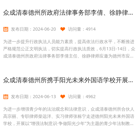
例”。在马某工伤待遇赔偿一案中，张康乐、王培鑫两位律师秉承法律
援助服务为民的宗旨，坚持正义，深入分析案情，积极收集证据，经
众成清泰德州所政府法律事务部李倩、徐静律师应邀参加行政执法人员法律培训集中轮训
过工伤认定、三次劳动能力鉴定，最终使得马某工伤赔偿仲裁请求得
以支持，仲裁委裁决公司支付马某伤残补助金等各项费
发布日期：
2024-06-20
访问量：
4914
为进一步提升行政执法人员能力素质，提高依法行政水平，不断推进
严格规范公正文明执法，切实提高行政执法质效，6月13日-14日，众
成清泰德州所政府法律事务部李倩主任、徐静律师应邀为德州市应急
管理局、德州经济技术开发区消防救援大队开展行政执法人员法律培
训集中轮训。本次培训李倩律师为主讲人，重点围绕依法行政及法律
风险进行了讲解，结合依法行政相关的法律法规、行政执法相关理论
众成清泰德州所携手阳光未来外国语学校开展青少年法制教育讲座
和实务案例进行了讲解，内容丰富且切合实际，既对理论进行深刻剖
析，又通过实际案例的风险对执法行为进行精准运用。培训过
发布日期：
2024-06-13
访问量：
4962
为进一步增强青少年的法治观念和法律意识，众成清泰德州所合伙人
高宗丽、专职律师柴远洋、实习律师张栋宁走进德州阳光未来外国语
学校，开展以“增强法制意识·争做阳光少年”为主题的青少年法制教育
讲座活动。讲座开始，实习律师张栋宁围绕“未成年人犯罪现状与趋
势、典型案例分析、如何预防犯罪、青少年犯罪年龄界定”等核心法律