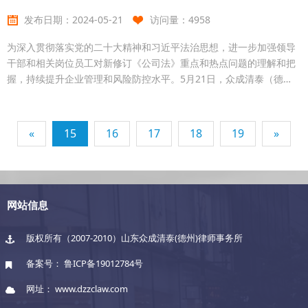
讨，加深了对相关条款的认识。本次普法讲座使
发布日期：
2024-05-21
访问量：
4958
为深入贯彻落实党的二十大精神和习近平法治思想，进一步加强领导
干部和相关岗位员工对新修订《公司法》重点和热点问题的理解和把
握，持续提升企业管理和风险防控水平。5月21日，众成清泰（德
州）律师事务所刁呈亮律师应邀为德州天衢建设发展集团开展了《公
司法》专题讲座。产业公司董事长刘晓鹏主持，各直属公司班子成员
及审计法务专员，集团中层以上人员参加培训。讲座中，刁呈亮律师
«
15
16
17
18
19
»
以新《公司法》重点条文解读为主题，重点围绕新《公司法》修订的
核心内容、股东出资责任、董监高责任承担范围、国有企业组织架构
网站信息
版权所有（2007-2010）山东众成清泰(德州)律师事务所
备案号：
鲁ICP备19012784号
网址： www.dzzclaw.com