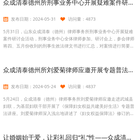
众成清泰德州所刑事业务中心开展疑难案件研讨会活动
祝福。活动中，艾潇瑞律师和孩子交流心声，详细地了解了他们的学
习和生活情况，并开展了平安自护知识宣传教
发布日期：
2024-05-31
访问量：
4873
5月31日，山东众成清泰（德州）律师事务所刑事业务中心开展疑难
案件研讨会活动，刑事业务中心全体律师参加。研讨会上，参会律师
将四、五月份收到的刑事生效法律文书进行汇总，对案情进行简要陈
述并分享办案经验。参会律师就在办刑事案件的辩护思路展开了交
流，并针对疑难案件的证据分析、事实认定、法律适用等问题进行了
重点探讨。此外，参会律师围绕非法经营罪、开设赌场罪、盗窃罪、
众成清泰德州所刘爱菊律师应邀开展专题普法讲座
危险驾驶罪等罪名，结合罪名解析、量刑标准、行为类型等多个角度
进行了详细地
发布日期：
2024-05-24
访问量：
4837
5月24日，众成清泰（德州）律师事务所刘爱菊律师应邀走进武城县
妇联，为基层妇联干部开展了《保障妇女权益共建美好生活》专题普
法讲座。刘爱菊律师深入浅出地讲述了《妇女权益保障法》修订的背
景和重大意义、妇女权益保障的基本内容、妇女权益保障存在的问题
及维权注意事项，同时用通俗易懂的语言，以案释法，对妇女政治权
利、人身和人格权益、婚姻家庭权益等内容进行了详细解读。本次讲
让婚姻始于爱，让彩礼回归“礼”性——众成清泰德州所吕玮乾律师应邀开展专题讲座