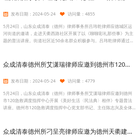
座不仅使基层妇联干部对新修订的法律法规有了更加深入地了解，进
一步提高了运用法治思维和法治方法开展维权关爱工
发布日期：
2024-05-24
访问量：
4855
5月24日，山东众成清泰（德州）律师事务所吕玮乾律师应德城区运
河街道的邀请，走进天衢西路社区开展了以《聊聊彩礼那些事》为主
题的普法讲座。街道社区近50余名群众积极参与。吕玮乾律师通过浅
显易懂的语言深入浅出地讲解了彩礼的法律渊源、彩礼的主体、彩礼
的范围，并结合实务中承办的典型案例讲解、探讨实务中关于彩礼的
法律问题，使辖区居民能够采用正确的观点处理实际问题。现场互动
众成清泰德州所艾潇瑞律师应邀到德州市120急救调度指挥中心开展专题普法讲座
频繁，气氛热烈。讲座结束后，吕玮乾律师还耐心解答了参会居民提
出的各种法律问题。对此，大家纷纷表示，这堂法治课内容丰富
发布日期：
2024-05-24
访问量：
4779
5月24日，山东众成清泰（德州）律师事务所艾潇瑞律师应邀到德州
市120急救调度指挥中心开展《美好生活〈民法典〉相伴》专题普法
讲座。德州市120急救调度指挥中心党支部书记、主任陈志兴及全体
职工参加活动。艾潇瑞律师简要介绍了《民法典》编纂的时代背景与
思路，主要围绕合同编中新增内容的亮点并结合真实案例进行了详细
讲解，同时针对《民法典》中与急救调度指挥工作相关的规定，深入
众成清泰德州所刁呈亮律师应邀为德州天衢建设发展集团开展《公司法》专题讲座
浅出地进行释明及答疑解惑。与会人员就工作中遇到的问题进行了探